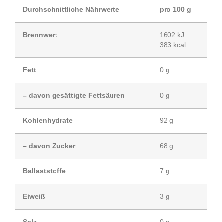
Durchschnittliche Nährwerte
pro 100 g
Brennwert
1602 kJ
383 kcal
Fett
0 g
– davon gesättigte Fettsäuren
0 g
Kohlenhydrate
92 g
– davon Zucker
68 g
Ballaststoffe
7 g
Eiweiß
3 g
Salz
0 g