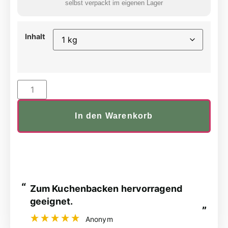
selbst verpackt im eigenen Lager
Inhalt
In den Warenkorb
“
“
Prima, daß es das Produkt in dieser
Größe gibt. Es lässt sich sehr gut als
”
”
Zuckerersatz nutzen.
Anonym