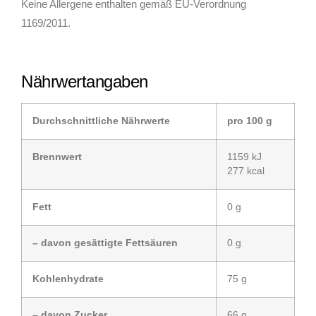
Keine Allergene enthalten gemäß EU-Verordnung
1169/2011.
Nährwertangaben
Durchschnittliche Nährwerte
pro 100 g
Brennwert
1159 kJ
277 kcal
Fett
0 g
– davon gesättigte Fettsäuren
0 g
Kohlenhydrate
75 g
– davon Zucker
66 g