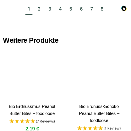
1
2
3
4
5
6
7
8
Weitere Produkte
Bio Erdnussmus Peanut
Bio Erdnuss-Schoko
Butter Bites – foodloose
Peanut Butter Bites –
foodloose
(7 Reviews)
2,19
€
(1 Review)