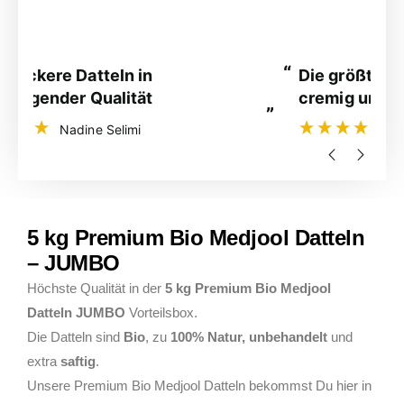
“
“
Die größten, frischesten, sowie
Die leckerste Datteln die ich je
cremig und leckersten Medjool
g
”
”
Datteln die man bekommen kann.
e
Ralf Manke
5 kg Premium Bio Medjool Datteln
– JUMBO
Höchste Qualität in der
5 kg
Premium Bio Medjool
Datteln JUMBO
Vorteilsbox.
Die Datteln sind
Bio
, zu
100% Natur, unbehandelt
und
extra
saftig
.
Unsere Premium Bio Medjool Datteln bekommst Du hier in