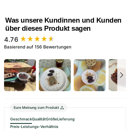
Was unsere Kundinnen und Kunden
über dieses Produkt sagen
New content loaded
4.76
Basierend auf 156 Bewertungen
Eure Meinung zum Produkt
Geschmack
Qualität
Größe
Lieferung
Preis-Leistungs-Verhältnis