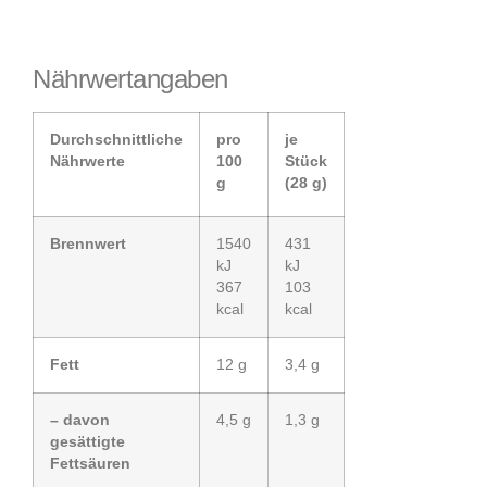
Nährwertangaben
Durchschnittliche
pro
je
Nährwerte
100
Stück
g
(28 g)
Brennwert
1540
431
kJ
kJ
367
103
kcal
kcal
Fett
12 g
3,4 g
– davon
4,5 g
1,3 g
gesättigte
Fettsäuren