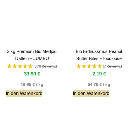
2 kg Premium Bio Medjool
Bio Erdnussmus Peanut
Datteln – JUMBO
Butter Bites – foodloose
(376 Reviews)
(7 Reviews)
33,90
€
2,19
€
16,95
€
/
kg
54,75
€
/
kg
In den Warenkorb
In den Warenkorb