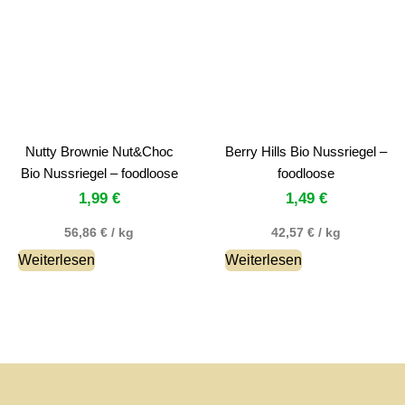
Nutty Brownie Nut&Choc
Berry Hills Bio Nussriegel –
Bio Nussriegel – foodloose
foodloose
1,99
€
1,49
€
56,86
€
/
kg
42,57
€
/
kg
Weiterlesen
Weiterlesen