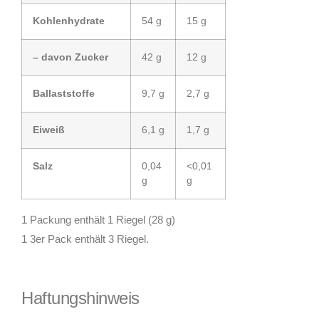
Kohlenhydrate
54 g
15 g
– davon Zucker
42 g
12 g
Ballaststoffe
9,7 g
2,7 g
Eiweiß
6,1 g
1,7 g
Salz
0,04
<0,01
g
g
1 Packung enthält 1 Riegel (28 g)
1 3er Pack enthält 3 Riegel.
Haftungshinweis