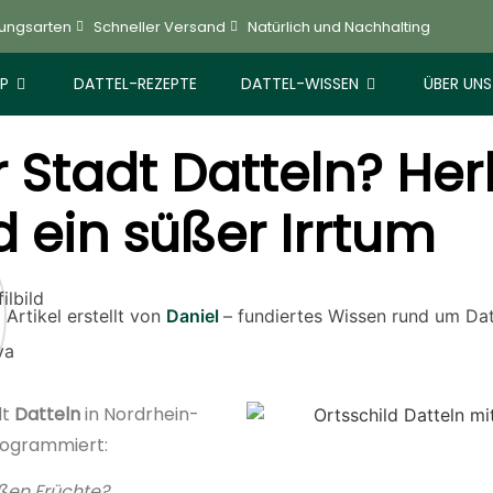
lungsarten
Schneller Versand
Natürlich und Nachhalting
P
DATTEL-REZEPTE
DATTEL-WISSEN
ÜBER UNS
 Stadt Datteln? Her
 ein süßer Irrtum
Artikel erstellt von
Daniel
– fundiertes Wissen rund um Dat
dt
Datteln
in Nordrhein-
rogrammiert:
ßen Früchte?