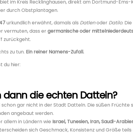
biet im Kreis Recklinghausen, direkt am Dortmund-Ems-Ka
er durch Obstplantagen.
147
urkundlich erwähnt, damals als
Datlen
oder
Datilo
. Di
er vermuten, dass er
germanische oder mittelniederdeut
f zurückgeht.
chts zu tun.
Ein reiner Namens-Zufall.
 du hier:
dann die echten Datteln?
 schon gar nicht in der Stadt Datteln. Die süßen Früch
enden angebaut werden.
r allem in Ländern wie
Israel, Tunesien, Iran, Saudi-Arabie
erscheiden sich Geschmack, Konsistenz und Größe teils d