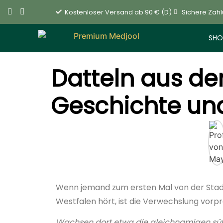
Kostenloser Versand ab 90 € (D)
Sichere Zah
SHO
Datteln aus der
Geschichte und
Wenn jemand zum ersten Mal von der Sta
Westfalen hört, ist die Verwechslung vorp
Wachsen dort etwa die gleichnamigen sü