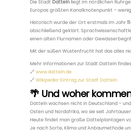
Die Stadt
Datteln
liegt im nördlichen Ruhrge
Europas größten Kanalknotenpunkt – wenig
Historisch wurde der Ort erstmals im Jahr
1
abschließend geklärt. Sprachwissenschaftl
einen alten Flurnamen oder Gewässerbegrif
Mit der süßen Wüstenfrucht hat das alles ni
Mehr Informationen zur Stadt Datteln findest
🔗
www.datteln.de
🔗
Wikipedia-Eintrag zur Stadt Datteln
🌴 Und woher kommen 
Datteln wachsen nicht in Deutschland – und
Osten und Nordafrika, wo sie seit Jahrtaus
Heute findet man große Dattelplantagen vo
Je nach Sorte, Klima und Anbaumethode unt