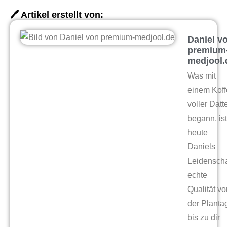
🖊️ Artikel erstellt von:
Daniel v
premium
medjool.
Was mit
einem Koff
voller Datt
begann, ist
heute
Daniels
Leidenscha
echte
Qualität vo
der Planta
bis zu dir