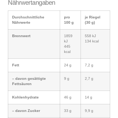
Nährwertangaben
Durchschnittliche
pro
je Riegel
Nährwerte
100 g
(30 g)
Brennwert
1859
558 kJ
kJ
134 kcal
445
kcal
Fett
24 g
7,2 g
– davon gesättigte
9 g
2,7 g
Fettsäuren
Kohlenhydrate
46 g
14 g
– davon Zucker
33 g
9,9 g