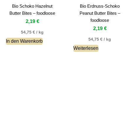
Bio Schoko Hazelnut
Bio Erdnuss-Schoko
Butter Bites – foodloose
Peanut Butter Bites –
foodloose
2,19
€
2,19
€
54,75
€
/
kg
54,75
€
/
kg
In den Warenkorb
Weiterlesen