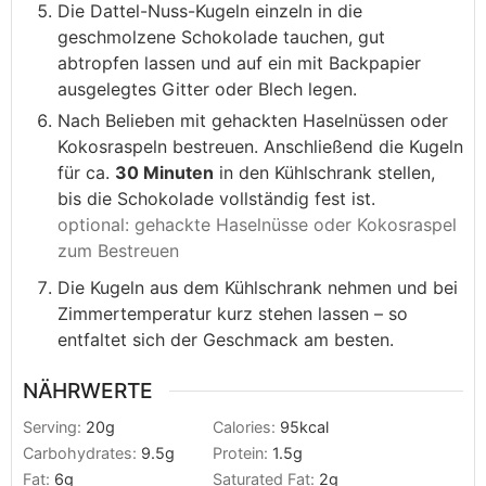
Die Dattel-Nuss-Kugeln einzeln in die
geschmolzene Schokolade tauchen, gut
abtropfen lassen und auf ein mit Backpapier
ausgelegtes Gitter oder Blech legen.
Nach Belieben mit gehackten Haselnüssen oder
Kokosraspeln bestreuen. Anschließend die Kugeln
für ca.
30 Minuten
in den Kühlschrank stellen,
bis die Schokolade vollständig fest ist.
optional: gehackte Haselnüsse oder Kokosraspel
zum Bestreuen
Die Kugeln aus dem Kühlschrank nehmen und bei
Zimmertemperatur kurz stehen lassen – so
entfaltet sich der Geschmack am besten.
NÄHRWERTE
Serving:
20
g
Calories:
95
kcal
Carbohydrates:
9.5
g
Protein:
1.5
g
Fat:
6
g
Saturated Fat:
2
g