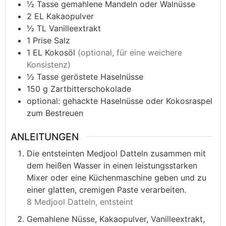
½
Tasse
gemahlene Mandeln oder Walnüsse
2
EL
Kakaopulver
½
TL
Vanilleextrakt
1
Prise
Salz
1
EL
Kokosöl
(optional, für eine weichere
Konsistenz)
½
Tasse
geröstete Haselnüsse
150
g
Zartbitterschokolade
optional: gehackte Haselnüsse oder Kokosraspel
zum Bestreuen
ANLEITUNGEN
Die entsteinten Medjool Datteln zusammen mit
dem heißen Wasser in einen leistungsstarken
Mixer oder eine Küchenmaschine geben und zu
einer glatten, cremigen Paste verarbeiten.
8 Medjool Datteln, entsteint
Gemahlene Nüsse, Kakaopulver, Vanilleextrakt,