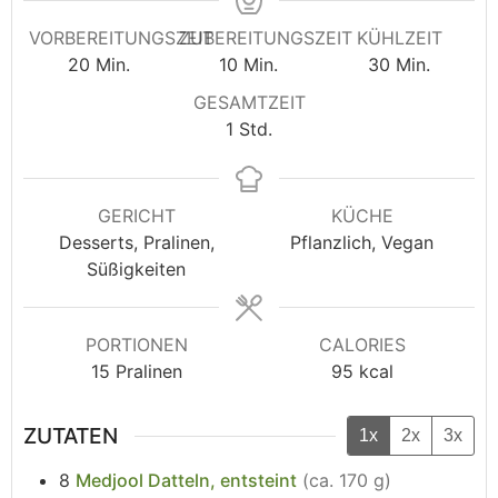
VORBEREITUNGSZEIT
ZUBEREITUNGSZEIT
KÜHLZEIT
20
Min.
10
Min.
30
Min.
GESAMTZEIT
1
Std.
GERICHT
KÜCHE
Desserts, Pralinen,
Pflanzlich, Vegan
Süßigkeiten
PORTIONEN
CALORIES
15
Pralinen
95
kcal
ZUTATEN
1x
2x
3x
8
Medjool Datteln, entsteint
(ca. 170 g)