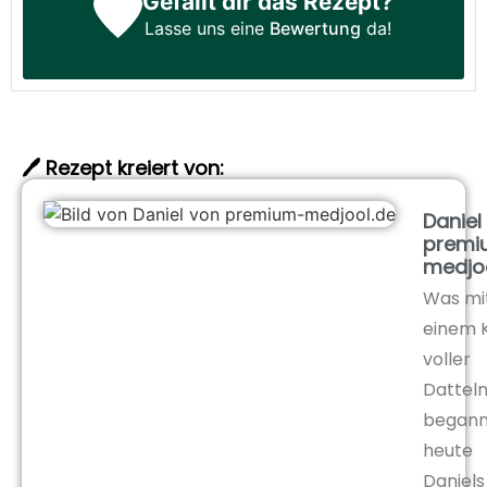
Gefällt dir das Rezept?
Lasse uns eine
Bewertung
da!
🖊️ Rezept kreiert von:
Daniel
premi
medjo
Was mi
einem 
voller
Dattel
begann,
heute
Daniels