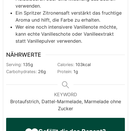
verwenden.
Ein Spritzer Zitronensaft verstärkt das fruchtige
Aroma und hilft, die Farbe zu erhalten.
Wer eine noch intensivere Vanillenote möchte,
kann echte Vanilleschote oder Vanilleextrakt
statt Vanillepulver verwenden.
NÄHRWERTE
Serving:
135
g
Calories:
103
kcal
Carbohydrates:
26
g
Protein:
1
g
KEYWORD
Brotaufstrich, Dattel-Marmelade, Marmelade ohne
Zucker